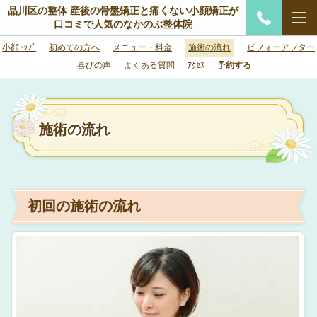
品川区の整体 産後の骨盤矯正と痛くない小顔矯正が
口コミで人気のなかのぶ整体院
小顔ﾄｯﾌﾟ
初めての方へ
メニュー・料金
施術の流れ
ビフォーアフター
喜びの声
よくある質問
ｱｸｾｽ
予約する
施術の流れ
初回の施術の流れ