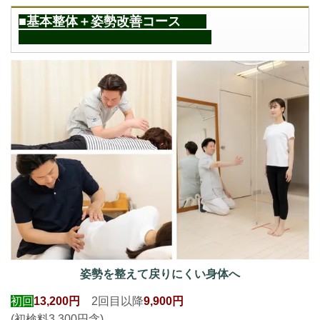
■基本整体＋姿勢改善コース
姿勢を整えて戻りにくい身体へ
初回
13,200円
2回目以降
9,900円
(初検料3,300円含)