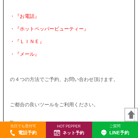
・『お電話』
・『ホットペッパービューティー』
・『ＬＩＮＥ』
・『メール』
の４つの方法でご予約、お問い合わせ頂けます。
ご都合の良いツールをご利用ください。
お電話からのご予約について
当日でも受付可
ご質問
HOT PEPPER
電話予約
LINE予約
ネット予約
「はい！なかのぶ整体院でございます。」