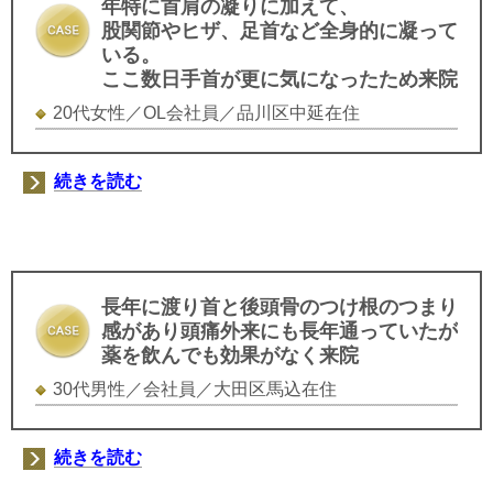
年特に首肩の凝りに加えて、
股関節やヒザ、足首など全身的に凝って
いる。
ここ数日手首が更に気になったため来院
20代女性／OL会社員／品川区中延在住
続きを読む
長年に渡り首と後頭骨のつけ根のつまり
感があり頭痛外来にも長年通っていたが
薬を飲んでも効果がなく来院
30代男性／会社員／大田区馬込在住
続きを読む