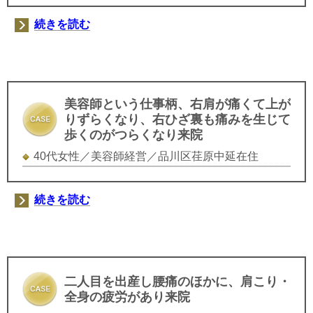
続きを読む
美容師という仕事柄、右肩が痛くて上が
りずらくなり、右ひざ裏も痛みを生じて
歩くのがつらくなり来院
40代女性／美容師経営／品川区荏原中延在住
続きを読む
二人目を出産し腰痛のほかに、肩こり・
全身の疲労があり来院