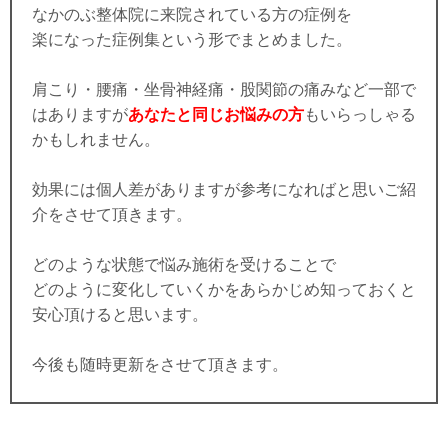
なかのぶ整体院に来院されている方の症例を
楽になった症例集という形でまとめました。
肩こり・腰痛・坐骨神経痛・股関節の痛みなど一部で
はありますが
あなたと同じお悩みの方
もいらっしゃる
かもしれません。
効果には個人差がありますが参考になればと思いご紹
介をさせて頂きます。
どのような状態で悩み
施術を受けることで
どのように変化していくかをあらかじめ知っておくと
安心頂けると思います。
今後も随時更新をさせて頂きます。