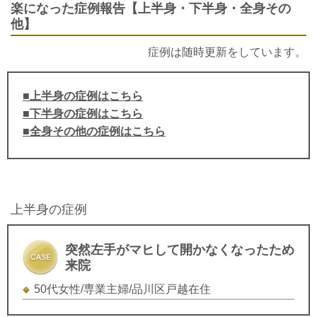
楽になった症例報告【上半身・下半身・全身その
他】
症例は随時更新をしています。
■上半身の症例はこちら
■下半身の症例はこちら
■全身その他の症例はこちら
上半身の症例
突然左手がマヒして開かなくなったため
来院
50代女性/専業主婦/品川区戸越在住