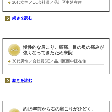
30代女性／OL会社員／品川区中延在住
続きを読む
慢性的な肩こり、頭痛、目の奥の痛みが
強くなってきたため来院
30代男性／会社員SE／品川区西中延在住
続きを読む
約15年前から右の肩こりがひどく、