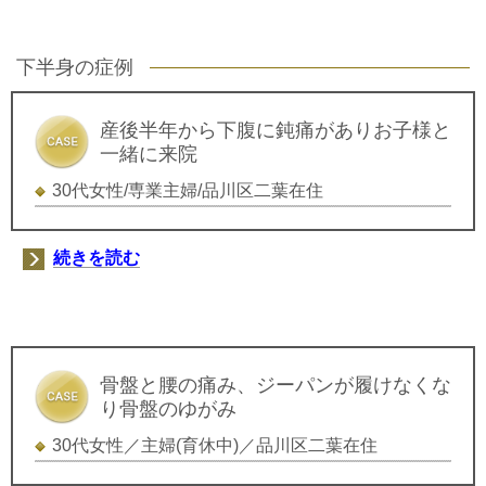
下半身の症例
産後半年から下腹に鈍痛がありお子様と
一緒に来院
30代女性/専業主婦/品川区二葉在住
続きを読む
骨盤と腰の痛み、ジーパンが履けなくな
り骨盤のゆがみ
30代女性／主婦(育休中)／品川区二葉在住