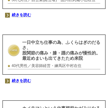
続きを読む
一日中立ち仕事の為、ふくらはぎのだる
さ、
股関節の痛み・膝・踵の痛みが慢性的。
最近めまいも出てきたため来院
40代男性／美容師経営・練馬区中村在住
続きを読む