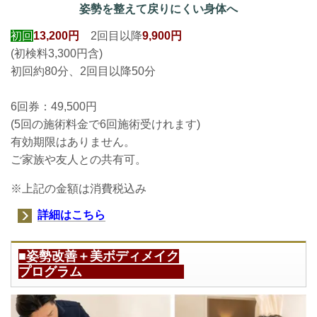
姿勢を整えて戻りにくい身体へ
初回
13,200円
2回目以降
9,900円
(初検料3,300円含)
初回約80分、2回目以降50分
6回券：49,500円
(5回の施術料金で6回
施術受けれます
)
有効期限はありません。
ご家族や友人との共有可。
※上記の金額は消費税込み
詳細はこちら
■姿勢改善＋美ボディメイク
プログラム