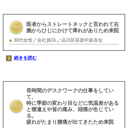
医者からストレートネックと言われて右
腕からひじにかけて痺れがありため来院
30代女性／会社員OL／品川区荏原中延在住
続きを読む
長時間のデスクワークの仕事をしてい
て、
特に季節の変わり目などに気温差がある
と寝違えや首の痛み、頭痛が生じてい
る。
疲れがたまり腰痛が出てきたため来院