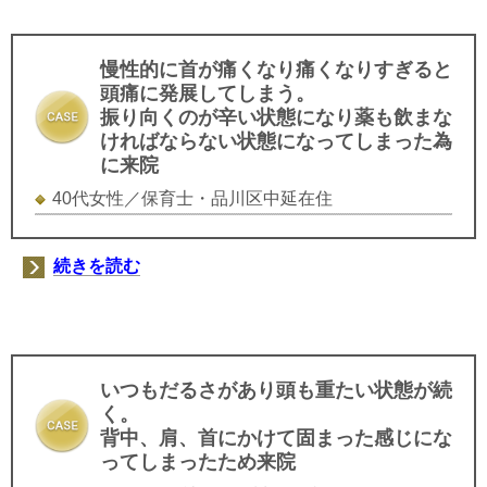
慢性的に首が痛くなり痛くなりすぎると
頭痛に発展してしまう。
振り向くのが辛い状態になり薬も飲まな
ければならない状態になってしまった為
に来院
40代女性／保育士・品川区中延在住
続きを読む
いつもだるさがあり頭も重たい状態が続
く。
背中、肩、首にかけて固まった感じにな
ってしまったため来院