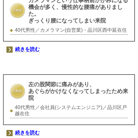
カメラマンという仕事柄前かがみになる
機会が多く、慢性的な腰痛がありまし
た。
ぎっくり腰になってしまい来院
40代男性／カメラマン(自営業)・品川区西中延在住
続きを読む
左の股関節に痛みがあり、
あぐらがかけなくなってしまったため来
院
40代男性／会社員(システムエンジニア)／品川区戸
越在住
続きを読む